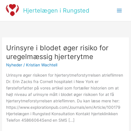
Skip
to
Hjertelægen i Rungsted
content
Urinsyre i blodet øger risiko for
Urinsyre
i
uregelmæssig hjerterytme
blodet
Nyheder
/
Kristian Wachtell
øger
risiko
Urinsyre øger risikoen for hjerterytmeforstyrrelsen atrieflimren
for
Dr. Erin Zacks fra Cornell hospitalet i New York er
uregelmæssig
førsteforfatter på vores artikel som fortæller historien om at
hjerterytme
højt niveau af urinsyre målt i blodet øger risikoen for at få
hjerterytmeforstyrrelsen atrieflimren. Du kan læse mere her:
https://www.explorationpub.com/Journals/em/Article/100179
Hjertelægen i Rungsted Konsultation Kontakt hjerteklinikken
Telefon 45866064Send en SMS […]