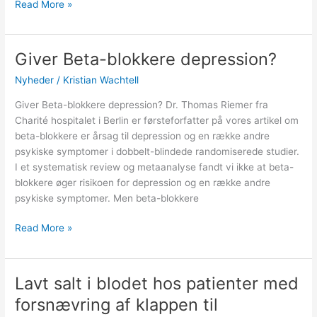
Read More »
Giver Beta-blokkere depression?
Giver
Beta-
Nyheder
/
Kristian Wachtell
blokkere
depression?
Giver Beta-blokkere depression? Dr. Thomas Riemer fra
Charité hospitalet i Berlin er førsteforfatter på vores artikel om
beta-blokkere er årsag til depression og en række andre
psykiske symptomer i dobbelt-blindede randomiserede studier.
I et systematisk review og metaanalyse fandt vi ikke at beta-
blokkere øger risikoen for depression og en række andre
psykiske symptomer. Men beta-blokkere
Read More »
Lavt salt i blodet hos patienter med
Lavt
salt
forsnævring af klappen til
i