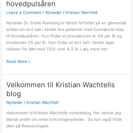
hovedpulsåren
blodet
hos
Leave a Comment
/
Nyheder
/
Kristian Wachtell
patienter
Nyheder Dr. Emilie Ramberg er første forfatter på en glimrende
med
artikel om lavt salt i blodet hos patienter med forsnævret klap
forsnævring
til hovedpulsåren. Hun finder at prevalencen er 4% per år og
af
incidensen 2% per år. Hun finder at lavt salt i blodet øger
klappen
risikoen for død med 110% over 4.3 år. Læs mere her:
til
hovedpulsåren
Read More »
Velkommen til Kristian Wachtells
Velkommen
til
blog
Kristian
Nyheder
/
Kristian Wachtell
Wachtells
blog
Velkommen til Kristian Wachtells nyhedsblog. Her skriver jeg
blandt andet om mine forksningsnyheder. Du kan også finde
dem på Researchgate.