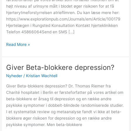
hjerterytme
højt niveau af urinsyre målt i blodet øger risikoen for at få
hjerterytmeforstyrrelsen atrieflimren. Du kan læse mere her:
https://www.explorationpub.com/Journals/em/Article/100179
Hjertelægen i Rungsted Konsultation Kontakt hjerteklinikken
Telefon 45866064Send en SMS […]
Read More »
Giver Beta-blokkere depression?
Giver
Beta-
Nyheder
/
Kristian Wachtell
blokkere
depression?
Giver Beta-blokkere depression? Dr. Thomas Riemer fra
Charité hospitalet i Berlin er førsteforfatter på vores artikel om
beta-blokkere er årsag til depression og en række andre
psykiske symptomer i dobbelt-blindede randomiserede studier.
I et systematisk review og metaanalyse fandt vi ikke at beta-
blokkere øger risikoen for depression og en række andre
psykiske symptomer. Men beta-blokkere