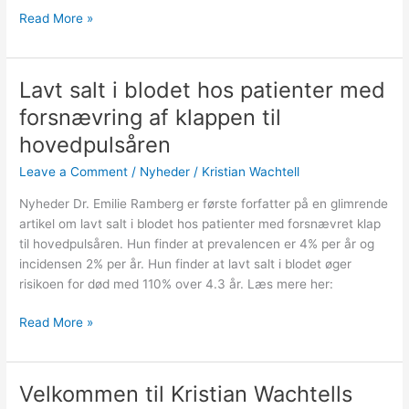
Read More »
Lavt salt i blodet hos patienter med
Lavt
salt
forsnævring af klappen til
i
hovedpulsåren
blodet
hos
Leave a Comment
/
Nyheder
/
Kristian Wachtell
patienter
Nyheder Dr. Emilie Ramberg er første forfatter på en glimrende
med
artikel om lavt salt i blodet hos patienter med forsnævret klap
forsnævring
til hovedpulsåren. Hun finder at prevalencen er 4% per år og
af
incidensen 2% per år. Hun finder at lavt salt i blodet øger
klappen
risikoen for død med 110% over 4.3 år. Læs mere her:
til
hovedpulsåren
Read More »
Velkommen til Kristian Wachtells
Velkommen