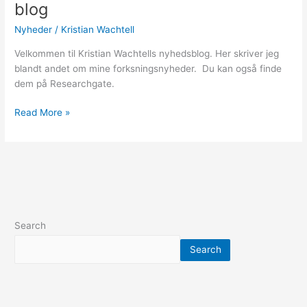
til
blog
Kristian
Nyheder
/
Kristian Wachtell
Wachtells
blog
Velkommen til Kristian Wachtells nyhedsblog. Her skriver jeg
blandt andet om mine forksningsnyheder. Du kan også finde
dem på Researchgate.
Read More »
Search
Search