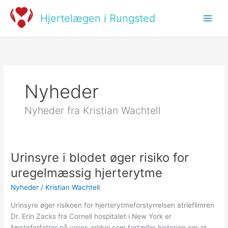
Skip
to
Hjertelægen i Rungsted
content
Nyheder
Nyheder fra Kristian Wachtell
Urinsyre i blodet øger risiko for
Urinsyre
i
uregelmæssig hjerterytme
blodet
Nyheder
/
Kristian Wachtell
øger
risiko
Urinsyre øger risikoen for hjerterytmeforstyrrelsen atrieflimren
for
Dr. Erin Zacks fra Cornell hospitalet i New York er
uregelmæssig
førsteforfatter på vores artikel som fortæller historien om at