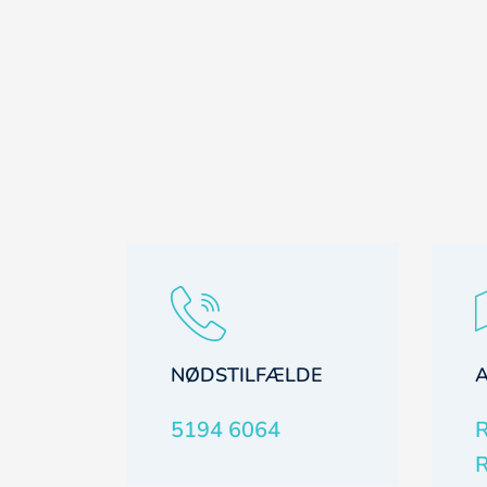
NØDSTILFÆLDE
5194 6064
R
R