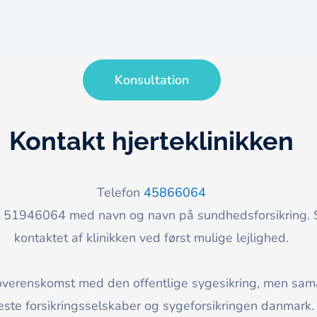
Konsultation
Kontakt hjerteklinikken
Telefon
45866064
 51946064 med navn og navn på sundhedsforsikring. Så
kontaktet af klinikken ved først mulige lejlighed.
e overenskomst med den offentlige sygesikring, men sa
leste forsikringsselskaber og sygeforsikringen danmark.