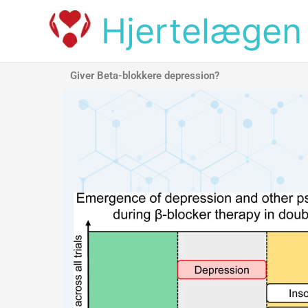
Skip
Hjertelægen
to
content
Giver Beta-blokkere depression?